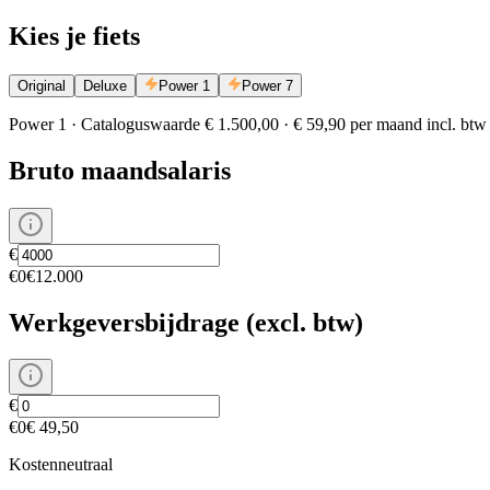
Kies je fiets
Original
Deluxe
Power 1
Power 7
Power 1
·
Cataloguswaarde
€ 1.500,00
·
€ 59,90
per maand
incl. btw
Bruto maandsalaris
€
€0
€12.000
Werkgeversbijdrage (excl. btw)
€
€0
€ 49,50
Kostenneutraal